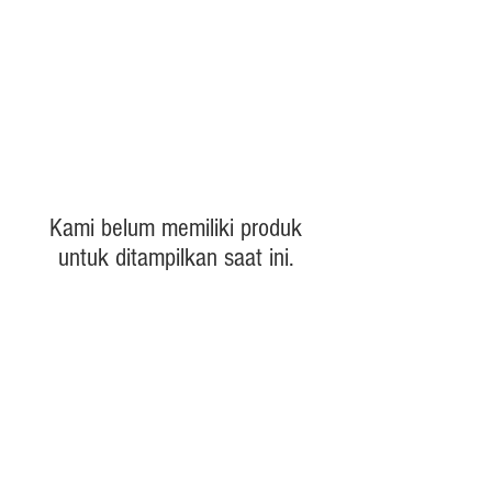
Kami belum memiliki produk
untuk ditampilkan saat ini.
Products
Heat N Eat
Beverages, Syrup