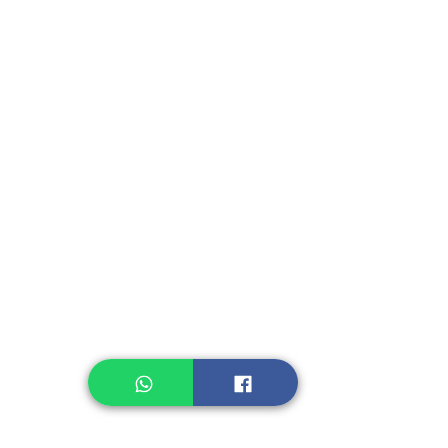
Instant Seasoning
Instant Noodle
Legume, Rice
Healthcare
Pastry, Baking
Sauces & Sambal
Tempe
Snack
Spices
Other Ingredient